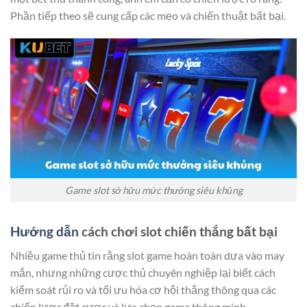
Phần tiếp theo sẽ cung cấp các mẹo và chiến thuật bất bại.
Game slot sở hữu mức thưởng siêu khủng
Hướng dẫn
cách chơi slot chiến thắng bất bại
Nhiều game thủ tin rằng slot game hoàn toàn dựa vào may
mắn, nhưng những cược thủ chuyên nghiệp lại biết cách
kiểm soát rủi ro và tối ưu hóa cơ hội thắng thông qua các
chiến lược đặt cược và lựa chọn game thông minh.