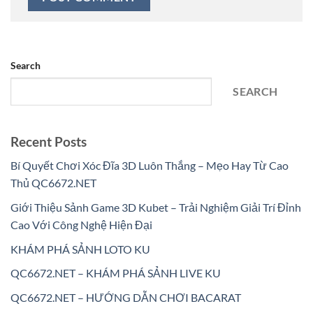
Search
SEARCH
Recent Posts
Bí Quyết Chơi Xóc Đĩa 3D Luôn Thắng – Mẹo Hay Từ Cao
Thủ QC6672.NET
Giới Thiệu Sảnh Game 3D Kubet – Trải Nghiệm Giải Trí Đỉnh
Cao Với Công Nghệ Hiện Đại
KHÁM PHÁ SẢNH LOTO KU
QC6672.NET – KHÁM PHÁ SẢNH LIVE KU
QC6672.NET – HƯỚNG DẪN CHƠI BACARAT