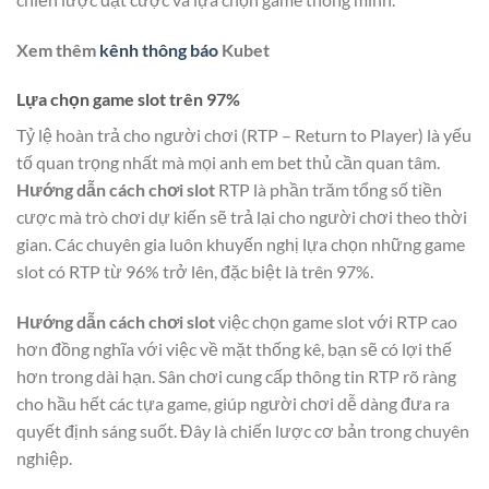
Xem thêm
kênh thông báo
Kubet
Lựa chọn game slot trên 97%
Tỷ lệ hoàn trả cho người chơi (RTP – Return to Player) là yếu
tố quan trọng nhất mà mọi anh em bet thủ cần quan tâm.
Hướng dẫn cách chơi slot
RTP là phần trăm tổng số tiền
cược mà trò chơi dự kiến sẽ trả lại cho người chơi theo thời
gian. Các chuyên gia luôn khuyến nghị lựa chọn những game
slot có RTP từ 96% trở lên, đặc biệt là trên 97%.
Hướng dẫn cách chơi slot
việc chọn game slot với RTP cao
hơn đồng nghĩa với việc về mặt thống kê, bạn sẽ có lợi thế
hơn trong dài hạn. Sân chơi cung cấp thông tin RTP rõ ràng
cho hầu hết các tựa game, giúp người chơi dễ dàng đưa ra
quyết định sáng suốt. Đây là chiến lược cơ bản trong chuyên
nghiệp.