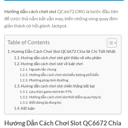
Hướng dẫn cách chơi slot
QC6672.ORG
là bước đầu tiên
để cược thủ nắm bắt vận may, biến những vòng quay đơn
giản thành cơ hội giành Jackpot.
Table of Contents
Hướng Dẫn Cách Chơi Slot QC6672 Chia Sẻ Chi Tiết Nhất
Hướng dẫn cách chơi slot giới thiệu về siêu phẩm
Hướng dẫn cách chơi slot về luật chơi
Nguyên tắc chung
Hướng dẫn cách chơi slot biểu tượng phổ biến
Phương pháp tính thưởng
Hướng dẫn cách chơi slot chiến thắng bất bại
Lựa chọn game slot trên 97%
Hướng dẫn cách chơi slot thời điểm quay hợp lý
Biết dừng lại đúng lúc
Kết luận
Hướng Dẫn Cách Chơi Slot QC6672 Chia