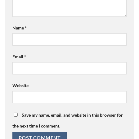
Name
*
Email
*
Website
Save my name, email, and website in this browser for
the next time I comment.