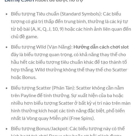
Biểu tượng Tiêu chuẩn (Standard Symbols): Các biểu
tượng có giá trị thấp đến trung bình, thường là các ký tự
từ bộ bài (A, K, Q, J, 10, 9) hoặc các hình ảnh liên quan đến
chủ đề game.
Biểu tượng Wild (Vạn Năng):
Hướng dẫn cách chơi slot
đây là biểu tượng quan trọng, có khả năng thay thế cho
hầu hết các biểu tượng tiêu chuẩn khác để tạo thành tổ
hợp thắng. Wild thường không thể thay thế cho Scatter
hoặc Bonus.
Biểu tượng Scatter (Phân Tán): Scatter không cần nằm
trên Payline để tính thưởng. Sự xuất hiện của ba hoặc
nhiều hơn biểu tượng Scatter ở bất kỳ vị trí nào trên màn
hình thường kích hoạt các tính năng đặc biệt, phổ biến
nhất là Vòng quay Miễn phí (Free Spins).
Biểu tượng Bonus/Jackpot: Các biểu tượng này có thể
kích hoạt trò chơi Bonus phụ hoặc cơ hội giành được