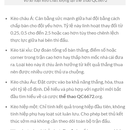
Vô số loại kèo chất lượng tại thể thao QC6672
Kèo châu Á: Cân bằng sức mạnh giữa hai đội bằng cách
chấp bàn cho đội yếu hơn. Tỷ lệ này linh hoạt thay đổi từ
0.25, 0.5 cho đến 2.5 hoặc cao hơn tùy theo chênh lệch
thực lực giữa hai bên thi đấu.
Kèo tài xỉu: Dự đoán tổng số bàn thắng, điểm số hoặc
corner trong trận cao hơn hay thấp hơn mốc nhà cái đưa
ra. Loại kèo này ít chịu ảnh hưởng từ kết quả thắng thua
nên được nhiều cược thủ ưa chuộng.
Kèo châu Âu: Đặt cược vào ba khả năng thắng, hòa, thua
với tỷ lệ cố định. Dễ hiểu và phù hợp với người mới bắt
đầu tìm hiểu về cá cược
thể thao QC6672
.org.
Kèo hiệp một: Chỉ tính kết quả trong hiệp đầu tiên, không
tính hiệp phụ hay loạt sút luân lưu. Cho phép bet thủ kết
thúc sớm mà không cần theo dõi toàn bộ trận đấu.