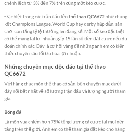
chênh lệch từ 3% đến 7% trên cùng một kèo cược.
Đặc biệt trong các trận đấu lớn
thể thao QC6672
như chung
kết Champions League, World Cup hay derby hấp dẫn, sân
chơi còn tăng tỷ lệ thưởng lên đáng kể. Một số kèo đặc biệt
có thể mang lại lợi nhuận gấp 15 lần số tiền đặt cược nếu dự
đoán chính xác. Đây là cơ hội vàng để những anh em có kiến
thức chuyên sâu tối ưu hóa lợi nhuận.
Những chuyên mục độc đáo tại thể thao
QC6672
Với hàng chục môn thể thao có sẵn, bốn chuyên mục dưới
đây nổi bật nhất về số lượng trận đấu và lượng người tham
gia.
Bóng đá
Là môn vua chiếm hơn 75% tổng lượng cá cược tại mọi nền
tảng trên thế giới. Anh em có thể tham gia đặt kèo cho hàng