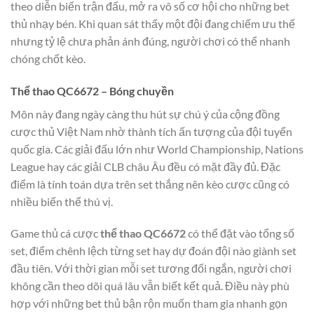
theo diễn biến trận đấu, mở ra vô số cơ hội cho những bet
thủ nhạy bén. Khi quan sát thấy một đội đang chiếm ưu thế
nhưng tỷ lệ chưa phản ánh đúng, người chơi có thể nhanh
chóng chốt kèo.
Thể thao QC6672 – Bóng chuyền
Môn này đang ngày càng thu hút sự chú ý của cộng đồng
cược thủ Việt Nam nhờ thành tích ấn tượng của đội tuyển
quốc gia. Các giải đấu lớn như World Championship, Nations
League hay các giải CLB châu Âu đều có mặt đầy đủ. Đặc
điểm là tính toán dựa trên set thắng nên kèo cược cũng có
nhiều biến thể thú vị.
Game thủ cá cược
thể thao QC6672
có thể đặt vào tổng số
set, điểm chênh lệch từng set hay dự đoán đội nào giành set
đầu tiên. Với thời gian mỗi set tương đối ngắn, người chơi
không cần theo dõi quá lâu vẫn biết kết quả. Điều này phù
hợp với những bet thủ bận rộn muốn tham gia nhanh gọn