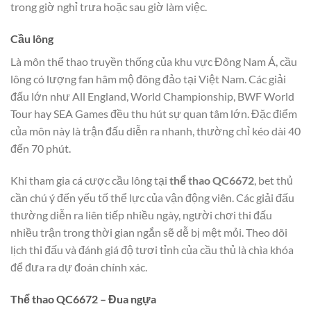
trong giờ nghỉ trưa hoặc sau giờ làm việc.
Cầu lông
Là môn thể thao truyền thống của khu vực Đông Nam Á, cầu
lông có lượng fan hâm mộ đông đảo tại Việt Nam. Các giải
đấu lớn như All England, World Championship, BWF World
Tour hay SEA Games đều thu hút sự quan tâm lớn. Đặc điểm
của môn này là trận đấu diễn ra nhanh, thường chỉ kéo dài 40
đến 70 phút.
Khi tham gia cá cược cầu lông tại
thể thao QC6672
, bet thủ
cần chú ý đến yếu tố thể lực của vận động viên. Các giải đấu
thường diễn ra liên tiếp nhiều ngày, người chơi thi đấu
nhiều trận trong thời gian ngắn sẽ dễ bị mệt mỏi. Theo dõi
lịch thi đấu và đánh giá độ tươi tỉnh của cầu thủ là chìa khóa
để đưa ra dự đoán chính xác.
Thể thao QC6672 – Đua ngựa