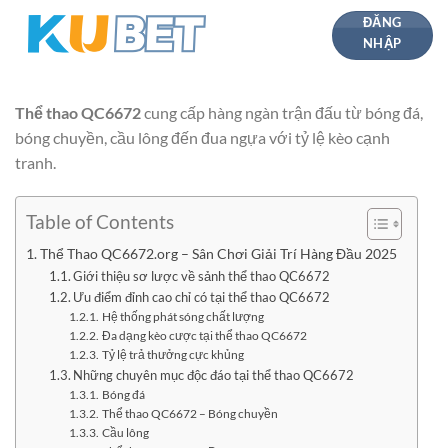
Skip
ĐĂNG
to
NHẬP
content
Thể thao QC6672
cung cấp hàng ngàn trận đấu từ bóng đá,
bóng chuyền, cầu lông đến đua ngựa với tỷ lệ kèo cạnh
tranh.
Table of Contents
Thể Thao QC6672.org – Sân Chơi Giải Trí Hàng Đầu 2025
Giới thiệu sơ lược về sảnh thể thao QC6672
Ưu điểm đỉnh cao chỉ có tại thể thao QC6672
Hệ thống phát sóng chất lượng
Đa dạng kèo cược tại thể thao QC6672
Tỷ lệ trả thưởng cực khủng
Những chuyên mục độc đáo tại thể thao QC6672
Bóng đá
Thể thao QC6672 – Bóng chuyền
Cầu lông