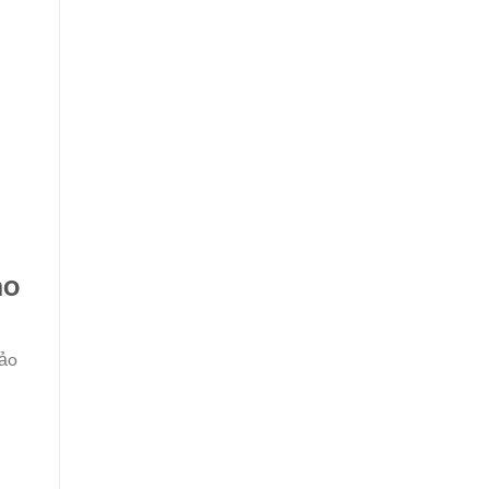
ao
hảo