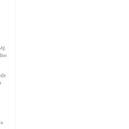
Mỹ.
 đòn
một
à
ựa