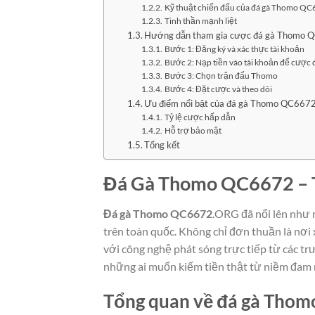
Kỹ thuật chiến đấu của đá gà Thomo Q
Tinh thần mạnh liệt
Hướng dẫn tham gia cược đá gà Thomo
Bước 1: Đăng ký và xác thực tài khoản
Bước 2: Nạp tiền vào tài khoản để cượ
Bước 3: Chọn trận đấu Thomo
Bước 4: Đặt cược và theo dõi
Ưu điểm nổi bật của đá gà Thomo QC667
Tỷ lệ cược hấp dẫn
Hỗ trợ bảo mật
Tổng kết
Đá Gà Thomo QC6672 – T
Đá gà Thomo QC6672
.ORG đã nổi lên như 
trên toàn quốc. Không chỉ đơn thuần là nơi
với công nghệ phát sóng trực tiếp từ các tr
những ai muốn kiếm tiền thật từ niềm đam 
Tổng quan về đá gà Tho