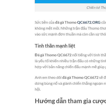
Chiến kê Tho
Sức bền của
đá gà Thomo
QC6672.ORG
cũn
không mệt mỏi. Những trận đấu Thomo thường
vào sức mạnh đơn thuần mà còn cần sự thôn
Tinh thần mạnh liệt
Đá gà Thomo QC6672
nổi tiếng với tinh t
là yếu tố khiến nhiều trận đấu có những tì
hợp với bản năng chiến đấu mạnh mẽ giúp 
Anh em theo dõi
đá gà Thomo QC6672
sẽ đ
dưng bùng nổ và giành chiến thắng ngoạn m
hội.
Hướng dẫn tham gia cượ