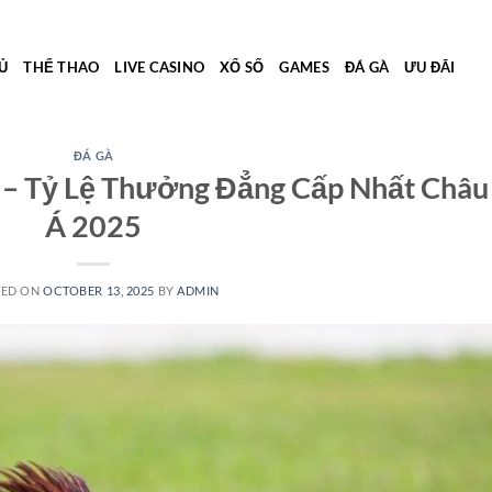
Ủ
THỂ THAO
LIVE CASINO
XỔ SỐ
GAMES
ĐÁ GÀ
ƯU ĐÃI
ĐÁ GÀ
– Tỷ Lệ Thưởng Đẳng Cấp Nhất Châu
Á 2025
TED ON
OCTOBER 13, 2025
BY
ADMIN