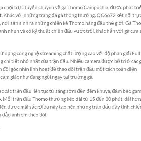
gà chọi trực tuyến chuyên về gà Thomo Campuchia, được phát tri
ất. Khác với những trang đá gà thông thường, QC6672 kết nối trự
a, nơi sản sinh ra những chiến kê Thomo hàng đầu thế giới. Gà T
anh nhẹn và có kỹ thuật chiến đấu vượt trội, khác hẳn với gà cựa 
ử dụng công nghệ streaming chất lượng cao với độ phân giải Full
 chi tiết nhỏ nhất của trận đấu. Nhiều camera được bố trí ở các 
 đổi góc nhìn linh hoạt để theo dõi trận đấu một cách toàn diện
cảm giác như đang ngồi ngay tại trường gà.
ức các trận đấu liên tục từ sáng sớm đến đêm khuya, đảm bảo ga
ào. Mỗi trận đấu Thomo thường kéo dài từ 15 đến 30 phút, dài hơn
hiên được mài sắc. Điều này tạo nên những trận đấu đầy tính chiế
g đảo anh em theo dõi.
2