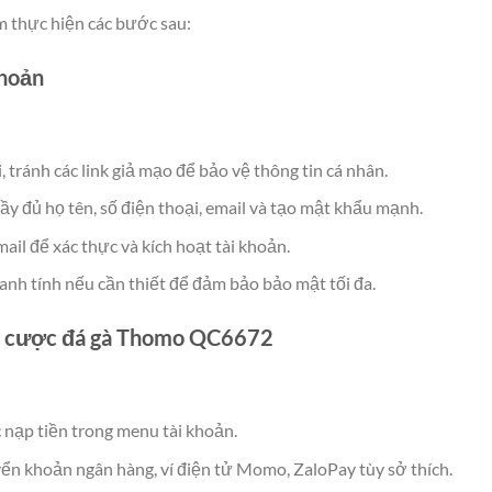
m thực hiện các bước sau:
khoản
, tránh các link giả mạo để bảo vệ thông tin cá nhân.
y đủ họ tên, số điện thoại, email và tạo mật khẩu mạnh.
l để xác thực và kích hoạt tài khoản.
anh tính nếu cần thiết để đảm bảo bảo mật tối đa.
để cược đá gà Thomo QC6672
 nạp tiền trong menu tài khoản.
 khoản ngân hàng, ví điện tử Momo, ZaloPay tùy sở thích.