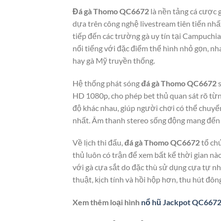
Đá gà Thomo QC6672
là nền tảng cá cược 
dựa trên công nghệ livestream tiên tiến nh
tiếp đến các trường gà uy tín tại Campuchi
nổi tiếng với đặc điểm thể hình nhỏ gọn, nh
hay gà Mỹ truyền thống.
Hệ thống phát sóng
đá gà Thomo QC6672
s
HD 1080p, cho phép bet thủ quan sát rõ từng
độ khác nhau, giúp người chơi có thể chuyển
nhất. Âm thanh stereo sống động mang đến 
Về lịch thi đấu,
đá gà Thomo QC6672
tổ ch
thủ luôn có trận để xem bất kể thời gian n
với gà cựa sắt do đặc thù sử dụng cựa tự n
thuật, kịch tính và hồi hộp hơn, thu hút đôn
Xem thêm loại hình
nổ hũ Jackpot QC667